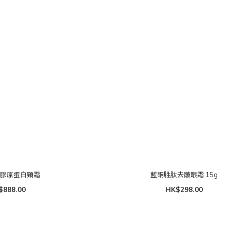
肽膠原蛋白頸霜
藍銅胜肽去皺眼霜 15g
$888.00
HK$298.00