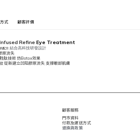
方式
顧客評價
Infused Refine
Eye Treatment
結合高科技研發設計
設的配方
膠原流失
一代胜肽技術 仿Botox效果
紋 從新建立凹陷膠原流失 支撐眼部肌膚
顧客服務
門市資料
付款及運送方式
退換貨政策