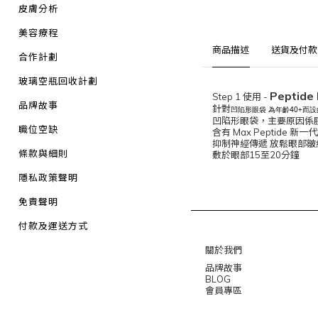
皮膚分析
美容療程
商品描述
送貨及付款
合作計劃
玻璃空瓶回收計劃
Peptide 
Step 1 使用 -
品牌故事
針對
凹陷形眼袋 為年齡40+而
凹陷形眼袋，主要原因係
職位空缺
含有 Max Peptide 新
抑制神經傳遞 放鬆眼部皺
條款與細則
敷於眼部15至20分鐘
隱私政策聲明
免責聲明
付款及運送方式
關於我們
品牌故事
BLOG
會員專區