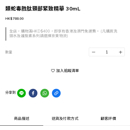
類蛇毒胜肽頸部緊致精華 30mL
HK$788.00
全店，購物滿HKD$400，即享有香港及澳門免運費。 (凡購買洗
頭水及護髮素系列請選擇京東物流)
數量
加入追蹤清單
分享到
商品描述
送貨及付款方式
顧客評價