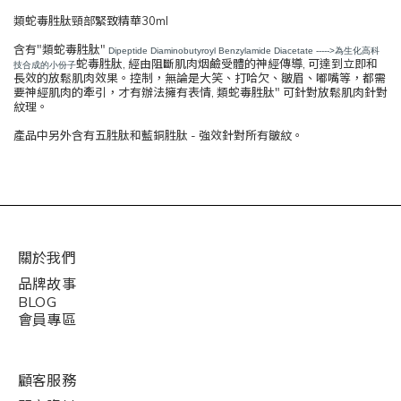
類蛇毒胜肽頸部緊致精華30ml
含有"類蛇毒胜肽"
Dipeptide Diaminobutyroyl Benzylamide Diacetate ----->為生化高科
蛇毒胜肽, 經由阻斷肌肉烟鹼受體的神經傳導, 可達到立即和
技合成的小份子
長效的放鬆肌肉效果。控制，無論是大笑、打哈欠、皺眉、嘟嘴等，都需
要神經肌肉的牽引，才有辦法擁有表情, 類蛇毒胜肽" 可針對放鬆肌肉針對
紋理。
產品中另外含有五胜肽和藍銅胜肽 - 強效針對所有皺紋。
關於我們
品牌故事
BLOG
會員專區
顧客服務