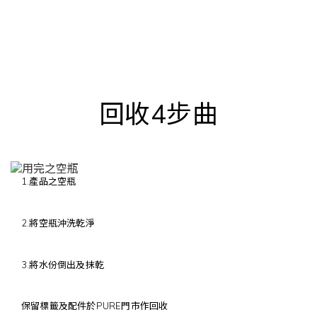
回收4步曲
1.產品之空瓶
2.將空瓶沖洗乾淨
3.將水份倒出及抹乾
保留標籤及配件於PURE門市作回收