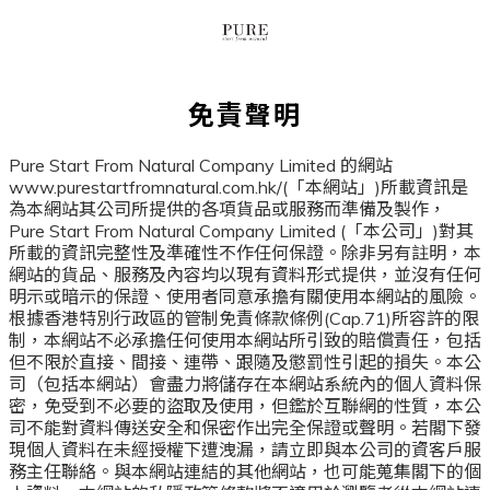
免責聲明
Pure Start From Natural Company Limited 的網站
www.purestartfromnatural.com.hk/(「本網站」)所載資訊是
為本網站其公司所提供的各項貨品或服務而準備及製作，
Pure Start From Natural Company Limited (「本公司」)對其
所載的資訊完整性及準確性不作任何保證。除非另有註明，本
網站的貨品、服務及內容均以現有資料形式提供，並沒有任何
明示或暗示的保證、使用者同意承擔有關使用本網站的風險。
根據香港特別行政區的管制免責條款條例(Cap.71)所容許的限
制，本網站不必承擔任何使用本網站所引致的賠償責任，包括
但不限於直接、間接、連帶、跟隨及懲罰性引起的損失。本公
司（包括本網站）會盡力將儲存在本網站系統內的個人資料保
密，免受到不必要的盜取及使用，但鑑於互聯網的性質，本公
司不能對資料傳送安全和保密作出完全保證或聲明。若閣下發
現個人資料在未經授權下遭洩漏，請立即與本公司的資客戶服
務主任聯絡。與本網站連結的其他網站，也可能蒐集閣下的個