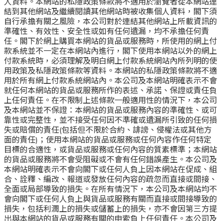
人資料。本網站的私隱政策條款將不適用於瀏覽者從本網站連
結到其他網站及繼續閱讀其他網站時被收集個人資料，閣下須
自行承擔有關之風險，本公司對於連結其他網站上所載資訊的
準確性、有效性、安全性或如有任何遺漏，均不承擔任何責
任。閣下於網上購買本網站的貨品或服務時，所使用的網上付
款系統並不一定在本網站內進行，閣下使用本網站以外的網上
付款系統時，必須理解及明白網上付款系統網站內所列明的使
用政策及私隱政策條款等資料。本網站的私隱政策條款將不適
用於所有網上付款系統網站內。本公司及本網站明確表示不會
就任何本網站的貨品或服務所作的表述、承諾、保證或責任負
上任何責任。在不限制上述條款一般適用性的情況下，本公司
及本網站並不保證：本網站的貨品或服務內容的準確性、或可
靠性或完整性，並不接受任何因不準確或遺漏所引致的任何損
失或賠償的責任(包括但不限於合約、誹謗、侵權法或其他方
面的責任)；使用本網站的貨品或服務或任何內容作任何特定
目標的合適性，或貨品或服務或任何內容的質素標準；本網站
的貨品或服務將不會受阻礙或不會有任何錯誤產生。本公司及
本網站明確表示不會向閣下或任何人負上因本網站在促成、組
合、詮釋、編改、報道或發放任何內容的疏忽而直接或間接、
全面或局部導致的損失。在所有情況下，本公司及本網站均不
會向閣下或任何人負上與貨品或服務有關而直接或間接導致的
損失，包括利潤上的損失或儲蓄上的損失，亦不會因第三方提
出與本網站的貨品或服務有關的申索負上任何責任。本公司及