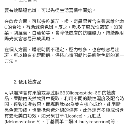
要有效擊退色斑，可以先從生活習慣中開始。
在飲食方面，可以多吃蕃茄、橙、奇異果等含有豐富維他命
C的食物，有助減淡色斑。反之，吃多了感光性蔬菜，如菠
菜、胡蘿蔔、白蘿蔔等，會降低皮膚的抗曬能力，持續照射
陽光就會容易形成黑斑。
在個人方面，睡眠時間不穩定，壓力較多，也會較容易出
斑，所以擁有充足睡眠，保持心情開朗也是應對色斑的其一
方法。
2. 使用護膚品
可以選擇含有果酸或寡胜肽68(Oligopeptide-68)的護膚
品，果酸由天然物質中提取，利用不同的酸性濃度及配合時
間，達致換膚效果。而寡胜肽68為美白核心成份，能阻斷
黑色素形成，也能抵禦紫外線的傷害。此外還有多種成份含
有去斑美白功效，如光果甘草(Licorice)、九胜肽
(Melanostatine 5)、丁基間苯二酚(4-butylresorcinol)等。