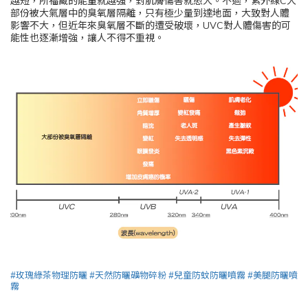
越短，所福藏的能量就越強，對肌膚傷害就愈大。不過，紫外線C大
部份被大氣層中的臭氧層隔離，只有極少量到達地面，大致對人體
影響不大，但近年來臭氧層不斷的遭受破壞，UVC對人體傷害的可
能性也逐漸增強，讓人不得不重視。
#玫瑰綠茶物理防曬
#天然防曬礦物碎粉
#兒童防蚊防曬噴霧
#美腿防曬噴
霧