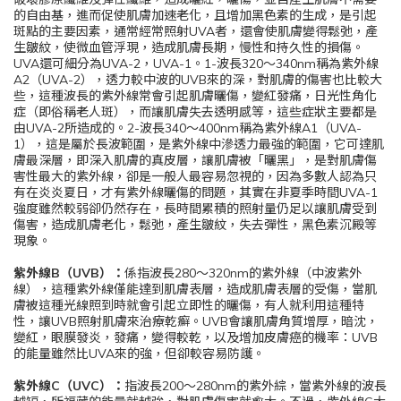
的自由基，進而促使肌膚加速老化，且增加黑色素的生成，是引起
斑點的主要因素，通常經常照射UVA者，還會使肌膚變得鬆弛，產
生皺紋，使微血管浮現，造成肌膚長期，慢性和持久性的損傷。
UVA還可細分為UVA-2，UVA-1。1-波長320〜340nm稱為紫外線
A2（UVA-2），透力較中波的UVB來的深，對肌膚的傷害也比較大
些，這種波長的紫外線常會引起肌膚曬傷，變紅發痛，日光性角化
症（即俗稱老人斑），而讓肌膚失去透明感等，這些症狀主要都是
由UVA-2所造成的。2-波長340〜400nm稱為紫外線A1（UVA-
1），這是屬於長波範圍，是紫外線中滲透力最強的範圍，它可達肌
膚最深層，即深入肌膚的真皮層，讓肌膚被「曬黑」，是對肌膚傷
害性最大的紫外線，卻是一般人最容易忽視的，因為多數人認為只
有在炎炎夏日，才有紫外線曬傷的問題，其實在非夏季時間UVA-1
強度雖然較弱卻仍然存在，長時間累積的照射量仍足以讓肌膚受到
傷害，造成肌膚老化，鬆弛，產生皺紋，失去彈性，黑色素沉殿等
現象。
紫外線B（UVB）：
係指波長280〜320nm的紫外線（中波紫外
線），這種紫外線僅能達到肌膚表層，造成肌膚表層的受傷，當肌
膚被這種光線照到時就會引起立即性的曬傷，有人就利用這種特
性，讓UVB照射肌膚來治療乾癬。UVB會讓肌膚角質增厚，暗沈，
變紅，眼膜發炎，發痛，變得較乾，以及增加皮膚癌的機率：UVB
的能量雖然比UVA來的強，但卻較容易防護。
紫外線C（UVC）：
指波長200〜280nm的紫外綜，當紫外線的波長