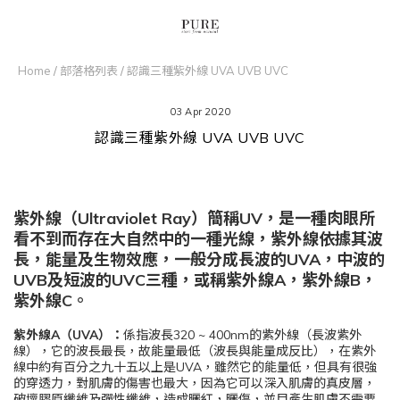
Home
/
部落格列表
/
認識三種紫外線 UVA UVB UVC
03 Apr 2020
認識三種紫外線 UVA UVB UVC
紫外線（Ultraviolet Ray）簡稱UV，是一種肉眼所
看不到而存在大自然中的一種光線，紫外線依據其波
長，能量及生物效應，一般分成長波的UVA，中波的
UVB及短波的UVC三種，或稱紫外線A，紫外線B，
紫外線C。
紫外線A（UVA）：
係指波長320 ~ 400nm的紫外線（長波紫外
線），它的波長最長，故能量最低（波長與能量成反比），在紫外
線中約有百分之九十五以上是UVA，雖然它的能量低，但具有很強
的穿透力，對肌膚的傷害也最大，因為它可以深入肌膚的真皮層，
破壞膠原纖維及彈性纖維，造成曬紅，曬傷，並目產生肌膚不需要