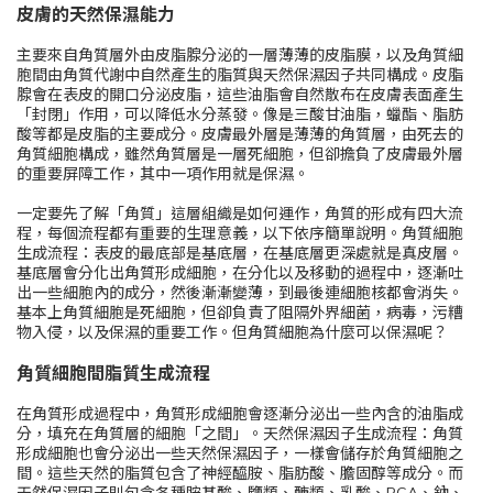
皮膚的天然保濕能力
主要來自角質層外由皮脂腺分泌的一層薄薄的皮脂膜，以及角質細
胞間由角質代謝中自然產生的脂質與天然保濕因子共同構成。皮脂
腺會在表皮的開口分泌皮脂，這些油脂會自然散布在皮膚表面產生
「封閉」作用，可以降低水分蒸發。像是三酸甘油脂，蠟酯、脂肪
酸等都是皮脂的主要成分。皮膚最外層是薄薄的角質層，由死去的
角質細胞構成，雖然角質層是一層死細胞，但卻擔負了皮膚最外層
的重要屏障工作，其中一項作用就是保濕。
一定要先了解「角質」這層組織是如何運作，角質的形成有四大流
程，每個流程都有重要的生理意義，以下依序簡單說明。角質細胞
生成流程：表皮的最底部是基底層，在基底層更深處就是真皮層。
基底層會分化出角質形成細胞，在分化以及移動的過程中，逐漸吐
出一些細胞內的成分，然後漸漸變薄，到最後連細胞核都會消失。
基本上角質細胞是死細胞，但卻負責了阻隔外界細菌，病毒，污糟
物入侵，以及保濕的重要工作。但角質細胞為什麼可以保濕呢？
角質細胞間脂質生成流程
在角質形成過程中，角質形成細胞會逐漸分泌出一些內含的油脂成
分，填充在角質層的細胞「之間」。天然保濕因子生成流程：角質
形成細胞也會分泌出一些天然保濕因子，一樣會儲存於角質細胞之
間。這些天然的脂質包含了神經醯胺、脂肪酸、膽固醇等成分。而
天然保濕因子則包含各種胺基酸、鹽類、醣類、乳酸、PCA、鈉、