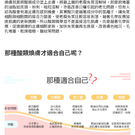
煥膚就是將酸類成分塗上⽪膚，將最上層的老廢⾓質溶解掉，即是把堵塞
的油脂如⿊頭、粉刺、暗粒溶解，亦能改善⽇曬引起的老化問題。但有⼈
認為酸會刺激⽪膚⽽感到擔憂，其實酸只是藉著成份中的氫離⼦，讓⾓質
細胞與細胞間的接合⼒變差，使老廢⾓質比較容易剝落，藉著化學反應加
速肌膚的更新週期，所以酸類精華並不是直接溶化肌膚，⽽是藉著化學反
應，促進健康的⽪膚細胞更新，加快⾓質層再⽣速度，改善膚⾊暗沉、⽑
孔堵塞、乾燥粗糙、皺紋等問題。
那種酸類煥膚才適合⾃⼰呢？