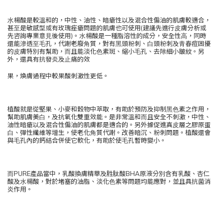
⽔楊酸是較溫和的，中性、油性、暗瘡性以及混合性偏油的肌膚較適合，
甚⾄是敏感型或有玫瑰痤瘡問題的肌膚也可使⽤(建議先進⾏⽪膚分析或
先咨詢專業意⾒後使⽤)。⽔楊酸是⼀種脂溶性的成分，安全性⾼，同時
還能滲透⾄⽑孔，代謝老廢⾓質，對有⿊頭粉刺、⽩頭粉刺及⻘春痘困擾
的⽪膚特別有幫助，⽽且能淡化⾊素斑、縮⼩⽑孔、去除細⼩皺紋。另
外，還具有抗發炎及⽌痛的效
果，煥膚過程中較果酸刺激性更低。
植酸就是從堅果、⼩麥和穀物中萃取，有助於預防及抑制⿊⾊素之作⽤，
幫助肌膚美⽩，及抗氧化雙重效能。是非常溫和⽽且安全不刺激，中性、
油性暗瘡以及混合性偏油的肌膚都是適合的。另外據促進真⽪層之膠原蛋
⽩、彈性纖維等增⽣，使老化⾓質代謝。改善暗沉、粉刺問題。植酸還會
與⽑孔內的鈣結合併使它軟化，有助於使⽑孔暫時變⼩
。
⽽PURE產品當中，乳酸換膚精華及胜肽酸BHA原液分別含有乳酸、杏仁
酸及⽔楊酸，對於堵塞的油脂、淡化⾊素等問題均能應對，並且具抗菌消
炎作⽤。