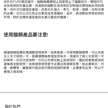
另外在PURE美容當中，植酸煥膚療程上就是⽤上了植酸成分，療程中可
去除受損的外層⽪膚，刺激新的細胞⽣長有助於抑制激光療程後反⿊的現
象。另外也可處理⻘春痘、改善⽑孔粗⼤、老化、乾燥、粗糙，沒有光澤
的⽪膚，也可以淡化表⽪⾊素斑及改善皺紋。此外，具溶解⾓質與粉刺的
作⽤，對於治療⻘春痘後的⾊素沉著成效優異。
使⽤酸類產品要注意!
建議根據肌膚反應調整使⽤頻率。如果是第⼀次使⽤酸類精華，可以先兩
⾄三天才使⽤⼀次，肌膚適應後再增加到每天，或維持了兩三天使⽤⼀次
的頻率。⽽初次塗抹時，也可以先擦在臉上局部就好，確認部會敏感或刺
激後再全臉使⽤。如果過急使⽤會令⽪膚出現過敏反應，如⽪膚發炎、灼
痛、痕癢等。嚴重者可能出現灼傷和結痂的現象，⽪膚會充⾎等。所以不
要操之過急哦。
關於我們