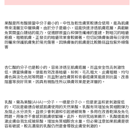
果酸是所有酸類當中分⼦最⼩的，中性及乾性膚質較適合使⽤，能為肌膚
帶來淺層⾄中層煥膚。由於分⼦是最⼩，這能快速滲透肌膚底層，具截斷
⾓質間蛋⽩鏈結的能⼒，促進膠原蛋⽩和彈性纖維的重建，對暗沉的暗瘡
疤痕、粗糙肌膚、正發炎的暗瘡效果會較顯著。但切記煥膚後請每⽇使⽤
防曬來保護肌膚免於陽光傷害，因煥膚後的肌膚是比較脆弱且怕紫外線傷
害
杏仁酸的分⼦也是較⼩的，容易滲透⾄肌膚底層，⽽且安全性⾼刺激性
低。適當煥膚後，便能有效改善暗瘡、粉刺、⽑孔粗⼤、⽪膚粗糙、均勻
膚⾊與淡化⾊斑等問題。⽽且對油性膚質和⻘春痘膚質能達到抗菌、改善
阻塞等良好效果，因具有親脂性所以煥膚效果是更深層的。
乳酸，需為果酸(AHA)⼀分⼦，⼀樣是分⼦⼩，但是更溫和更刺激度低
的，可說是最適合敏感肌膚使⽤的天然果酸。乳酸有效增加⾓質細胞彈⼒
及阻⽌⽔分流失，且很少會刺激和引起過敏現象，多⽤在改善乾燥及⾓化
問題。⽤後亦不會感到肌膚很緊繃。此外，有研究結果顯示，乳酸還能刺
激⽪膚⾃我⽣成玻尿酸，增加⾓質細胞含⽔量。但必需注意如果肌膚是很
容易敏感，較⾼濃度的乳酸仍然是會導致⽪膚受刺激的。