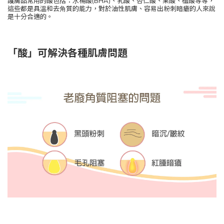
護膚品常⽤的酸包括：⽔楊酸(BHA)、乳酸、杏仁酸、果酸、植酸等等，
這些都是具溫和去⾓質的能⼒，對於油性肌膚、容易出粉刺暗瘡的⼈來說
是十分合適的。
「酸」可解決各種肌膚問題