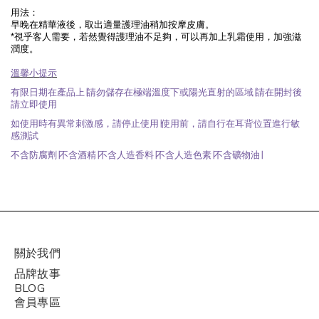
用法：
早晚在精華液後，取出適量護理油稍加按摩
皮膚
。
*
視乎客人需要，若然覺得護理油不足夠，可以再加上乳霜使用，加強滋
潤度。
溫馨小提示
有限日期在產品上∣請勿儲存在極端溫度下或陽光直射的區域∣請在開封後
請立即使用
如使用時有異常刺激感，請停止使用∣使用前，請自行在耳背位置進行敏
感測試
不含防腐劑∣不含酒精∣不含人造香料∣不含人造色素∣不含礦物油∣
關於我們
品牌故事
BLOG
會員專區