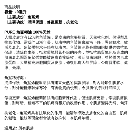
商品說明
容量
:
2
0
毫升
［主要成份］角鯊烯
［主要功效］潤澤保護，
修復更新，抗老化
PURE
角鯊稀油
100%
天然
人體皮膚含有
12%
的角鯊烯，是皮膚的主要脂質、天然軟化劑、保濕劑及
抗氧化物。當我們日漸年長，肌膚中的角鯊烯會續漸下降，導致缺水、敏
感及衰老。角鯊烯把水份鎖在肌膚內。角鯊烯油為身體細胞提供強效抗氧
保護，清除自由基，抵禦環境與紫外線的侵害，並抵抗脂質氧化所造成的
肌膚衰老問題角鯊烯亦能被皮膚直接吸收，激活肌膚細胞，並於體內形成
脂蛋白，大量補充細胞間質及皮脂，修復肌膚天然屏障，令膚質柔軟、健
康、亮澤。
角鯊稀好處：
潤澤保護
-
角鯊烯能幫助肌膚建立天然的保護屏障，對內能鎖住肌膚水
分，對外能抵禦幹燥寒冷、有害物質的侵襲，令肌膚保持很好潤澤度
修復更新
-
角鯊烯能調節肌膚細胞新陳代謝，促進肌膚更新，修復肌膚損
傷，對晦暗、粗糙不平的肌膚有很好的改善作用，令肌膚變得光滑、勻淨
抗老化
-
角鯊烯具有抗氧化的作用，能清除導致皮膚老化的自由基，肌膚
的鬆弛、皺紋等現象都會被有效抑制，令肌膚年輕。
適用於
:
所有肌膚