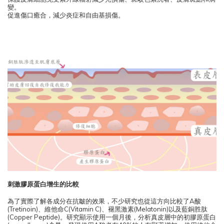
變。
促進傷口癒合，減少炎症和自由基損傷。
刺激膠原蛋白增生的比較
為了實際了解各成分在抗皺的效果，不少研究也從這方向比較了A酸
(Tretinoin)、維他命C(Vitamin C)、褪黑激素(Melatonin)以及藍銅胜肽
(Copper Peptide)。研究顯示使⽤⼀個⽉後，分析真⽪層中的初膠原蛋⽩