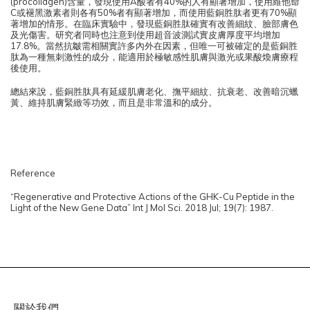
(procollagen)含量，發現使⽤A酸者有40%的⼈有顯著增加，使⽤維他命
C或褪⿊激素者則各有50%者有顯著增加，⽽使⽤藍銅胜肽者更有70%顯
著增加的情形。在臨床實驗中，發現藍銅胜肽確實有改善細紋、臉部膚色
及光傷害。研究者同時也注意到使用超音波測試實皮膚厚度平均增加
17.8%。當然抗皺需相關實許多內外在因素，但唯一可被確定的是藍銅胜
肽為一種無刺激性的成分，能適用於極敏感性肌膚與激光或果酸煥膚療程
後使用。
總結來說，藍銅胜肽具有延緩肌膚老化、撫平細紋、抗衰老、改善暗沉蠟
黃、維持肌膚緊緻等功效，而且是非常溫和的成分。
Reference
“Regenerative and Protective Actions of the GHK-Cu Peptide in the
Light of the New Gene Data” Int J Mol Sci. 2018 Jul; 19(7): 1987.
關於我們