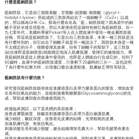
什麼是藍銅胜肽？
藍銅胜肽，它是由三個胺基酸，甘胺酸-組胺酸-賴胺酸（glycyl-l-
histidyl-l-lysine）所組成的三胜肽再結合了一個銅離子（Cu2+）以成
的，所以稱為GHK-Cu。那為什麼命名為「藍」銅胜肽呢？因為當中的銅
離子溶於水後呈現藍色，所以大家便依照這個特色稱它為藍銅胜肽。在⼀
九七零年代，美國科學家Pickart等人在⼈體⾎液中發現一種金屬胜肽複
合物，而這就是藍銅胜肽了。它是出自三胜肽族系，本來一種三胜肽是沒
有什麼特別的，但它結合了銅離子就是另一種說法了。因胜肽本身是一種
不太穩定的分子，很難發揮其效果，但有了銅離子的幫助下，這三胜肽
(結合後即是藍銅胜肽)就能穩定地深入肌膚底層，發揮它的修復能力。畢
竟藍銅胜肽是從人體血液中發現的，也即是人體能自行合成它的，但到了
60歲時，血液中的藍銅胜肽濃度，只會剩下20歲時的三分一，這也說明
了為什麼年紀漸大時，出現傷口癒合速度較慢、肌膚缺乏彈性等狀況。
藍銅胜肽有什麼功效？
研究發現藍銅胜肽能有效促進膠原蛋白及彈力膠原蛋白的製造，增加血管
生長和抗氧化的能力，並能刺激葡萄糖聚胺(Glycosaminoglycans)的生
成，幫助皮膚回復自我修復我能力。
經過臨床測試，以下是具體的美容效果：
改善皮膚緊緻度、除皺並刺激膠原蛋白及彈力蛋白修護肌膚。
減少細紋，皺紋深度，改善老化皮膚的結構，光滑粗糙的皮膚。
加速肌膚代謝、有效抗氧化。
刺激頭髮生長和減少脫髮，健全組織增加毛囊大小，幫助毛髮黑色素生
成。
保護皮膚細胞免受紫外線輻射減少光損傷、斑駁色素沉著、皮膚斑點和病