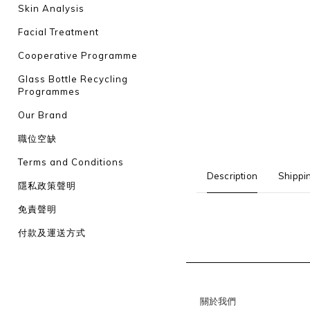
Skin Analysis
Facial Treatment
Cooperative Programme
Glass Bottle Recycling
Programmes
Our Brand
職位空缺
Terms and Conditions
Description
Shippi
隱私政策聲明
免責聲明
付款及運送方式
關於我們