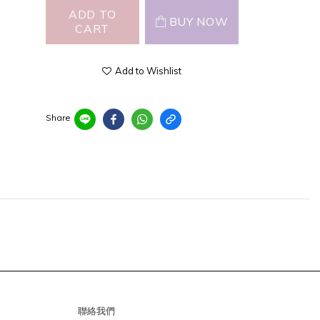
ADD TO
BUY NOW
CART
Add to Wishlist
Share
聯絡我們