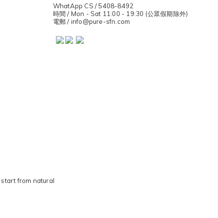
WhatApp CS / 5408-8492
時間 / Mon - Sat 11:00 - 19:30 (公眾假期除外)
電郵 / info@pure-sfn.com
start from natural