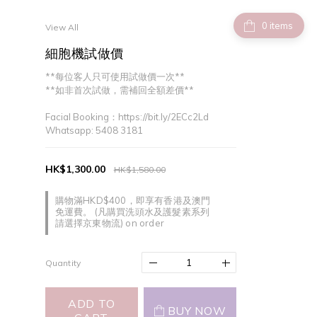
items
View All
細胞機試做價
**每位客人只可使用試做價一次**
**如非首次試做，需補回全額差價**
Facial Booking：https://bit.ly/2ECc2Ld
Whatsapp: 5408 3181
HK$1,300.00
HK$1,580.00
購物滿HKD$400，即享有香港及澳門
免運費。 (凡購買洗頭水及護髮素系列
請選擇京東物流) on order
Quantity
ADD TO
BUY NOW