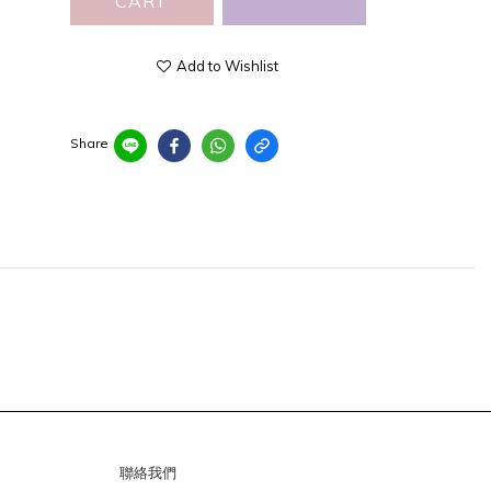
CART
Add to Wishlist
Share
聯絡我們