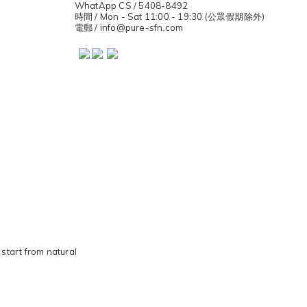
WhatApp CS / 5408-8492
時間 / Mon - Sat 11:00 - 19:30 (公眾假期除外)
電郵 / info@pure-sfn.com
start from natural