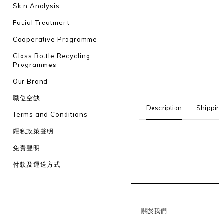
Skin Analysis
Facial Treatment
Cooperative Programme
Glass Bottle Recycling
Programmes
Our Brand
職位空缺
Description
Shippi
Terms and Conditions
隱私政策聲明
免責聲明
付款及運送方式
關於我們